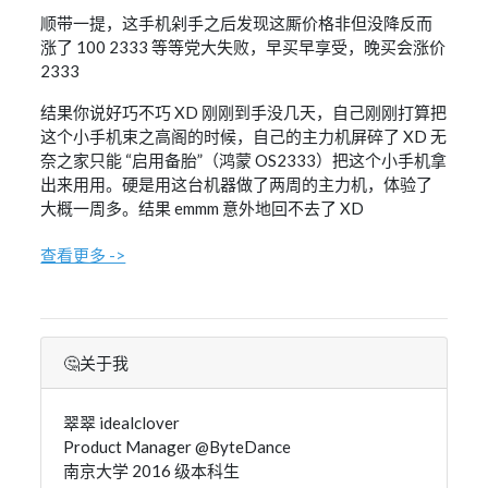
顺带一提，这手机剁手之后发现这厮价格非但没降反而
涨了 100 2333 等等党大失败，早买早享受，晚买会涨价
2333
结果你说好巧不巧 XD 刚刚到手没几天，自己刚刚打算把
这个小手机束之高阁的时候，自己的主力机屏碎了 XD 无
奈之家只能 “启用备胎”（鸿蒙 OS2333）把这个小手机拿
出来用用。硬是用这台机器做了两周的主力机，体验了
大概一周多。结果 emmm 意外地回不去了 XD
查看更多 ->
🤔关于我
翠翠 idealclover
Product Manager @ByteDance
南京大学 2016 级本科生