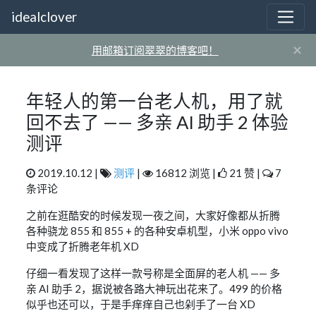
idealclover
×
用邮箱订阅翠翠的博客吧！
年轻人的第一台老人机，用了就
回不去了 —— 多亲 AI 助手 2 体验
测评
2019.10.12 |
测评
|
16812 浏览 |
21 赞 |
7
条评论
之前在逛酷安的时候发现一夜之间，大家好像都从折腾
各种骁龙 855 和 855 + 的各种安卓机型，小米 oppo vivo
中变成了折腾老年机 XD
仔细一看发现了这样一款号称是全面屏的老人机 —— 多
亲 AI 助手 2，据说被各路大神玩出花来了。499 的价格
似乎也还可以，于是手痒痒自己也剁手了一台 XD