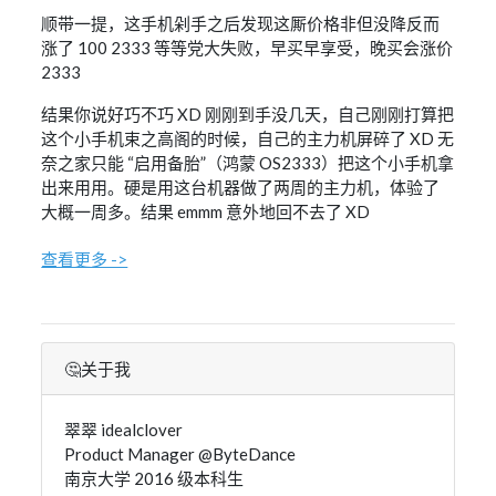
顺带一提，这手机剁手之后发现这厮价格非但没降反而
涨了 100 2333 等等党大失败，早买早享受，晚买会涨价
2333
结果你说好巧不巧 XD 刚刚到手没几天，自己刚刚打算把
这个小手机束之高阁的时候，自己的主力机屏碎了 XD 无
奈之家只能 “启用备胎”（鸿蒙 OS2333）把这个小手机拿
出来用用。硬是用这台机器做了两周的主力机，体验了
大概一周多。结果 emmm 意外地回不去了 XD
查看更多 ->
🤔关于我
翠翠 idealclover
Product Manager @ByteDance
南京大学 2016 级本科生