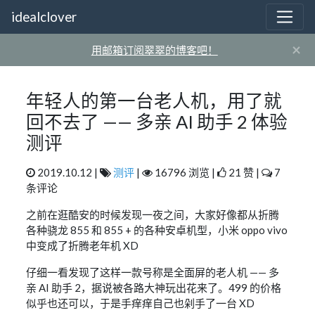
idealclover
×
用邮箱订阅翠翠的博客吧！
年轻人的第一台老人机，用了就
回不去了 —— 多亲 AI 助手 2 体验
测评
2019.10.12 |
测评
|
16796 浏览 |
21 赞 |
7
条评论
之前在逛酷安的时候发现一夜之间，大家好像都从折腾
各种骁龙 855 和 855 + 的各种安卓机型，小米 oppo vivo
中变成了折腾老年机 XD
仔细一看发现了这样一款号称是全面屏的老人机 —— 多
亲 AI 助手 2，据说被各路大神玩出花来了。499 的价格
似乎也还可以，于是手痒痒自己也剁手了一台 XD