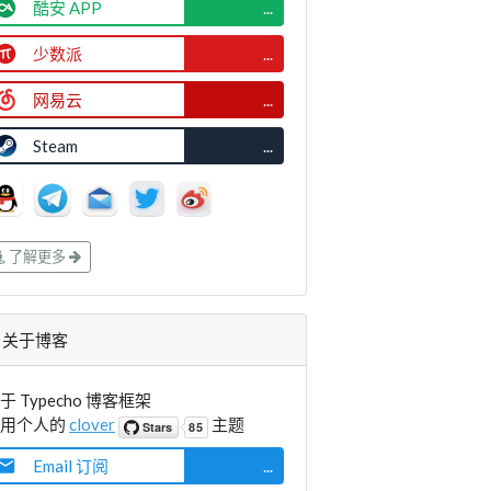
酷安 APP
...
少数派
...
网易云
...
Steam
...
了解更多
关于博客
于 Typecho 博客框架
使用个人的
clover
主题
Email 订阅
...