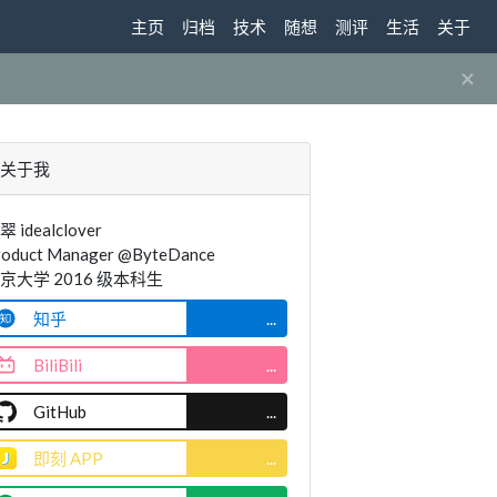
主页
归档
技术
随想
测评
生活
关于
×
关于我
翠 idealclover
roduct Manager @ByteDance
京大学 2016 级本科生
知乎
...
BiliBili
...
GitHub
...
即刻 APP
...