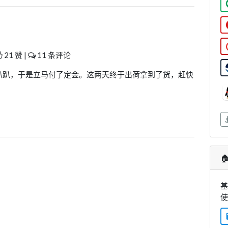
21 赞 |
11 条评论
趴趴，于是立马付了定金。这两天终于出荷拿到了货，赶快

基