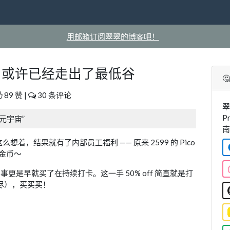
用邮箱订阅翠翠的博客吧！
 - XR 或许已经走出了最低谷

89 赞 |
30 条评论
翠
P
军元宇宙”
南
，结果就有了内部员工福利 —— 原来 2599 的 Pico
有金币～
事更是早就买了在持续打卡。这一手 50% off 简直就是打
做尽），买买买！