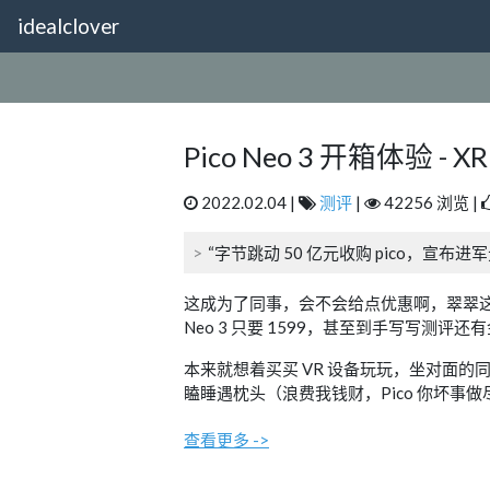
idealclover
Pico Neo 3 开箱体验
2022.02.04 |
测评
|
42256 浏览 |
“字节跳动 50 亿元收购 pico，宣布进
这成为了同事，会不会给点优惠啊，翠翠这么想着
Neo 3 只要 1599，甚至到手写写测评还
本来就想着买买 VR 设备玩玩，坐对面的同
瞌睡遇枕头（浪费我钱财，Pico 你坏事
查看更多 ->