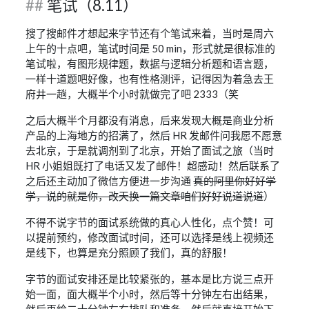
笔试（8.11）
搜了搜邮件才想起来字节还有个笔试来着，当时是周六
上午的十点吧，笔试时间是 50 min，形式就是很标准的
笔试啦，有图形规律题，数据与逻辑分析题和语言题，
一样十道题吧好像，也有性格测评，记得因为着急去王
府井一趟，大概半个小时就做完了吧 2333（笑
之后大概半个月都没有消息，后来发现大概是商业分析
产品的上海地方的招满了，然后 HR 发邮件问我愿不愿意
去北京，于是就调剂到了北京，开始了面试之旅（当时
HR 小姐姐既打了电话又发了邮件！超感动！然后联系了
之后还主动加了微信方便进一步沟通
真的阿里你好好学
学，说的就是你，改天换一篇文章咱们好好说道说道
）
不得不说字节的面试系统做的真心人性化，点个赞！可
以提前预约，修改面试时间，还可以选择是线上视频还
是线下，也算是充分照顾了我们，真的舒服！
字节的面试安排还是比较紧张的，基本是比方说三点开
始一面，面大概半个小时，然后等十分钟左右出结果，