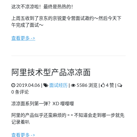
这次不凉凉啦！最终是热热的！
上周五收到了京东的京锐夏令营面试邀约～然后今天下
午完成了面试～
查看更多 ->
阿里技术型产品凉凉面
2019.04.06 |
面试经历
|
5586 浏览 |
4 赞 |
0 条评论
凉凉面系列第一弹？XD 嘤嘤嘤
阿里的产品似乎还蛮麻烦的 = = 不知道会走到哪一步就先
记录着叭
查看更多 ->