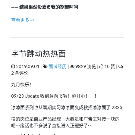
—— 结果果然没辜负我的期望呵呵
查看更多 ->
字节跳动热热面
2019.09.01 |
面试经历
|
9829 浏览 |
10 赞 |
2 条评论
九月快乐！
09/23 Update 收到意向书啦！超开心！！！
凉凉面系列也从暑期实习凉凉面变成秋招凉凉面了 2333
投的岗位是商业产品经理，大概是和广告主对接一块的
吧～废话也不多说了直接进入正题好了～