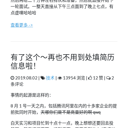
然后再给二十分钟左右排队和准备，然后就直接开始下
一轮面试。一整天直接从下午三点面到了晚上七点，有
点虚噗哈哈哈
查看更多 ->
有了这个～再也不用到处填简历
信息啦！
2019.08.02 |
技术
|
13954 浏览 |
12 赞 |
2
条评论
事情的起源是这样的：
8 月 1 号一天之内，包括腾讯阿里在内的十多家企业的提
前批同时开始，
天哪你们是不是商量好的啊 qwq
白天实习和项目忙到十点十一点，晚上想想还要回去投