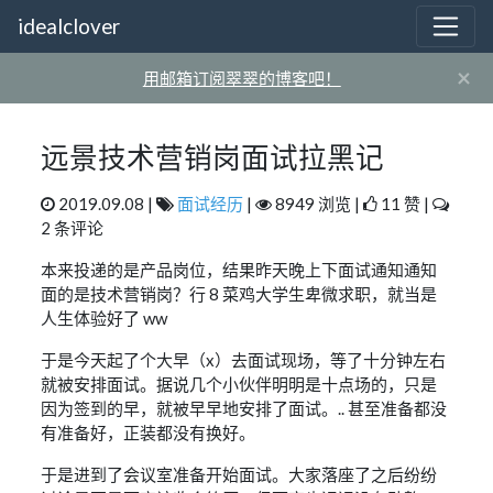
idealclover
×
用邮箱订阅翠翠的博客吧！
远景技术营销岗面试拉黑记
2019.09.08 |
面试经历
|
8949 浏览 |
11 赞 |
2 条评论
本来投递的是产品岗位，结果昨天晚上下面试通知通知
面的是技术营销岗？行 8 菜鸡大学生卑微求职，就当是
人生体验好了 ww
于是今天起了个大早（x）去面试现场，等了十分钟左右
就被安排面试。据说几个小伙伴明明是十点场的，只是
因为签到的早，就被早早地安排了面试。.. 甚至准备都没
有准备好，正装都没有换好。
于是进到了会议室准备开始面试。大家落座了之后纷纷