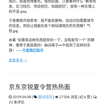
简历，简直烦得要死。填到后面，只要看到什么 “教育信
息、实习经历、项目经历、校园经历”，就有一种生理上
的不适 qwq
于是傻翠开始思考：就不能有那种，自动识别需要填写
的信息，然后让我能在各个网站填简历的东西嘛？气
愤.jpg
本着 “如果有这种东西就安利一下，没有就写一个” 的精
神，傻翠于是就真的！
自己写了一个
找到了这样的东
西！——
牛客简历助手
查看更多 ->
京东京锐夏令营热热面
2019.04.08 |
面试经历
|
27506 浏览 |
6 赞 |
21 条评论