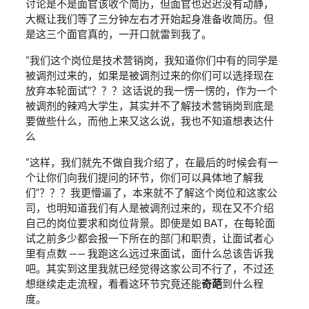
讨论是不是面官该收个简历，但面官也迟迟没有动静，
大概让我们等了三分钟左右才开始起身准备收简历。但
是这三个面官真的，一开口就雷到我了。
“我们这个岗位是技术营销岗，我知道你们中有的同学是
被调剂过来的，如果是被调剂过来的你们可以选择现在
放弃本轮面试”？？？这话说的我一愣一愣的，作为一个
被调剂的辣鸡大学生，其实并不了解技术营销岗到底是
要做些什么，而他上来又这么说，我也不知道想表达什
么
“这样，我们就先不做自我介绍了，在最后的时候会有一
个让你们向我们提问的环节，你们可以具体地了解我
们”？？？我更懵逼了，本来就不了解这个岗位和这家公
司，也明知道我们有人是被调剂过来的，现在又不介绍
自己的岗位要求和岗位背景。即使是如 BAT，在每轮面
试之前多少都会报一下所在的部门和职责，让面试者心
里有点数 —— 我跑这么远过来面试，面什么总该告诉我
吧。其实到这里我就已经觉得这家公司不行了，不过还
想继续走走流程，看看这环节究竟还能
奇葩
到什么程
度。