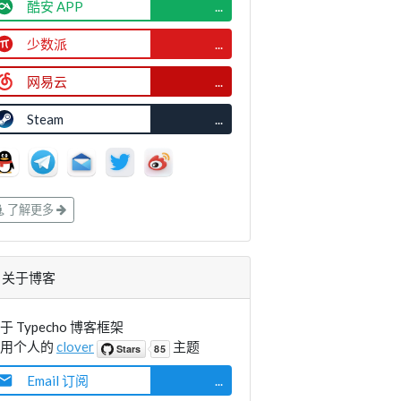
酷安 APP
...
少数派
...
网易云
...
Steam
...
了解更多
关于博客
于 Typecho 博客框架
使用个人的
clover
主题
Email 订阅
...