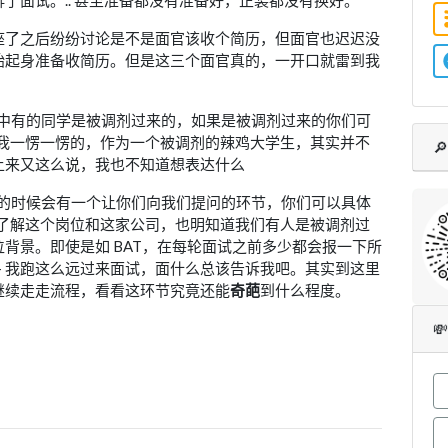
座了之后纷纷讨论是不是面官该收个简历，但面官也迟迟没
始起身准备收简历。但是这三个面官真的，一开口就雷到我
们中有的同学是被调剂过来的，如果是被调剂过来的你们可
的我一愣一愣的，作为一个被调剂的辣鸡大学生，其实并不

上来又这么说，我也不知道想表达什么
后的时候会有一个让你们向我们提问的环节，你们可以具体
不了解这个岗位和这家公司，也明知道我们有人是被调剂过
背景。即使是如 BAT，在每轮面试之前多少都会报一下所
— 我跑这么远过来面试，面什么总该告诉我吧。其实到这里
继续走走流程，看看这环节究竟还能
奇葩
到什么程度。
