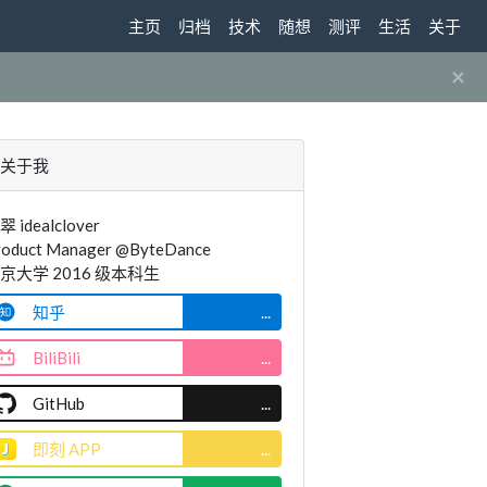
主页
归档
技术
随想
测评
生活
关于
×
关于我
翠 idealclover
roduct Manager @ByteDance
京大学 2016 级本科生
知乎
...
BiliBili
...
GitHub
...
即刻 APP
...