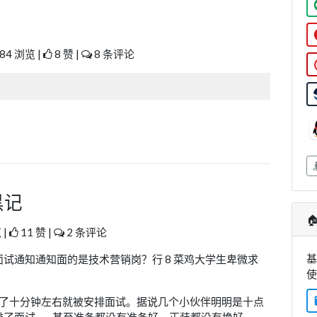
84 浏览 |
8 赞 |
8 条评论
黑记

 |
11 赞 |
2 条评论
基
试通知通知面的是技术营销岗？行 8 菜鸡大学生卑微求
等了十分钟左右就被安排面试。据说几个小伙伴明明是十点
了面试。.. 甚至准备都没有准备好，正装都没有换好。