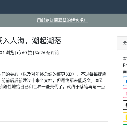
用邮箱订阅翠翠的博客吧！
结：跃入人海，潮起潮落

01 浏览 |
60 赞 |
26 条评论
翠
P
南
们的关心（以及对年终总结的催更 XD），不过每每提笔
。前前后后新建过十来个文档，但最终都未能成文。直到
以阶段性地给自己和世界一些交代了，就终于落笔再写一点