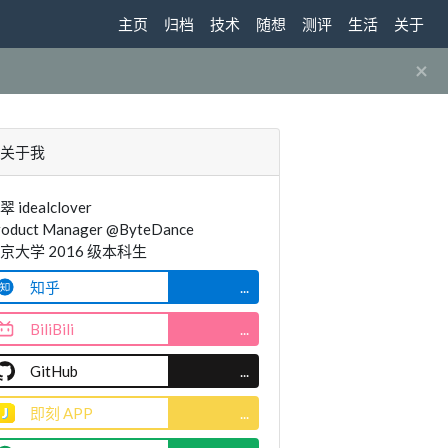
主页
归档
技术
随想
测评
生活
关于
×
关于我
翠 idealclover
roduct Manager @ByteDance
京大学 2016 级本科生
知乎
...
BiliBili
...
GitHub
...
即刻 APP
...