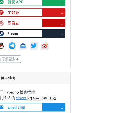
酷安 APP
...
少数派
...
网易云
...
Steam
...
了解更多
关于博客
于 Typecho 博客框架
使用个人的
clover
主题
Email 订阅
...