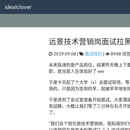
idealclover
远景技术营销岗面试拉
2019.09.08 |
面试经历
|
8948 浏览
本来投递的是产品岗位，结果昨天晚上下面
职，就当是人生体验好了 ww
于是今天起了个大早（x）去面试现场，
场的，只是因为签到的早，就被早早地安排
于是进到了会议室准备开始面试。大家落
有动静，大概让我们等了三分钟左右才开
了。
“我们这个岗位是技术营销岗，我知道你
以选择现在放弃本轮面试”？？？这话说