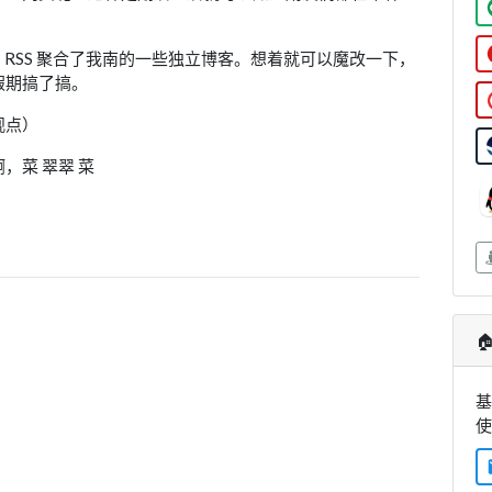
 RSS 聚合了我南的一些独立博客。想着就可以魔改一下，
假期搞了搞。
观点）
，菜 翠翠 菜

基