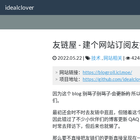
idealclover
友链屋 - 建个网站订阅
2022.05.22 |
技术
,
网站相关
|
424
网站链接：
https://blogroll.icl.moe/
项目地址：
https://github.com/idealcl
因为这个 blog
别骂了别骂了 会更新的
所以
们。
最初还会时不时去友链中逛逛，但随着这
因此错过了不少小伙伴们的博客更新 QAQ
时常去拜访下，但后来也就懒了。
那么要不直接把友链们的更新直接呈现在