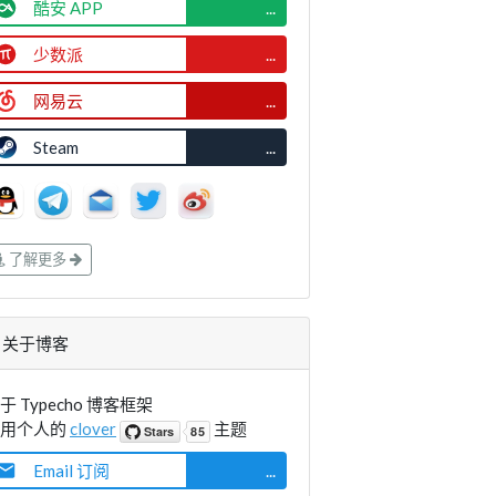
酷安 APP
...
少数派
...
网易云
...
Steam
...
了解更多
关于博客
于 Typecho 博客框架
使用个人的
clover
主题
Email 订阅
...