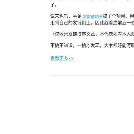
了。
说来也巧，学弟
orangex4
搞了个项目，用
用到自己的友链们上，因此趁着之前五一
（仅收录友链博客文章，不代表翠翠本人
不搞不知道，一搞才发现，大家都好能写啊
查看更多 ->