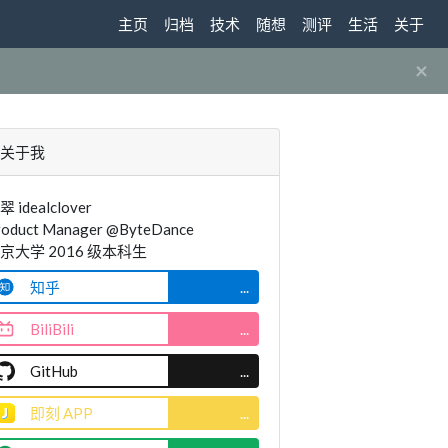
主页
归档
技术
随想
测评
生活
关于
×
关于我
翠 idealclover
roduct Manager @ByteDance
京大学 2016 级本科生
知乎
...
BiliBili
...
GitHub
...
即刻 APP
...