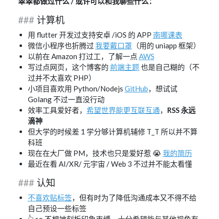
翠翠都做过什么 / 或许可以和我聊些什么：
计算机
用 flutter 开发过支持安卓 /iOS 的 APP
南哪课表
微信小程序也折腾过
我要戴口罩
（用的 uniapp 框架）
以前在 Amazon 打过工，了解一点
AWS
写过点网页，这个博客的
前端主题
也是自己糊的（不
过并不太喜欢 PHP）
小项目喜欢用 Python/Nodejs
GitHub
，想试试
Golang 不过一直没行动
效率工具爱好者，
希望世界能更互联互通
，
RSS 永远
滴神
但大学的时候差 1 学分够计算机辅修 T_T 所以并不算
科班
现在在大厂做 PM，技术也只是爱好惹 😭
我的简历
最近在看 AI/XR/ 元宇宙 / Web 3 不过并不能太看懂
认知
不喜欢贴标签
，但有时为了降低沟通成本又不得不给
自己预设一些标签