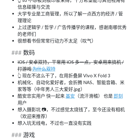
👆 so 不想被刻板印象束缚，十分希望能与其他视角有
信息碰撞与交流
大学专业是工商管理，所以了解一点西方的经济 / 管
理理论
上过逻辑学 / 哲学 / 广告传播学的课程，感谢南哪优秀
的老师们
很想看书但常常行动力不太足（叹气）
数码
iOS / 安卓双持，平常用 iOS 多一点，安卓用来搞机 /
打游戏
为什么双持
👆 现在不这么干了，在用折叠屏 Vivo X Fold 3
机械化、自动化爱好者，会折腾 NAS、智能音箱、米
家等等（中年男人三大爱好.jpg）
酷安忠实用户 快一起来
基安
（流汗滑稽） 也是
即刻
用户
想入摄影坑 📷，不过感觉太烧钱了，至今还没有相机
（欢迎来推荐）
想入坑无线电，不过也一直没有实践
游戏