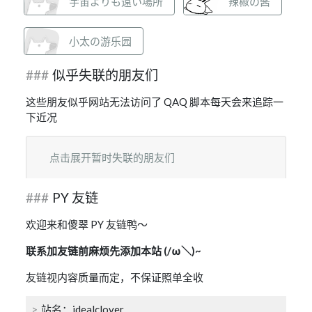
宇宙よりも遠い場所
辣椒の酱
小太の游乐园
似乎失联的朋友们
这些朋友似乎网站无法访问了 QAQ 脚本每天会来追踪一
下近况
点击展开暂时失联的朋友们
PY 友链
欢迎来和傻翠 PY 友链鸭～
联系加友链前麻烦先添加本站 (/ω＼)~
友链视内容质量而定，不保证照单全收
站名：idealclover