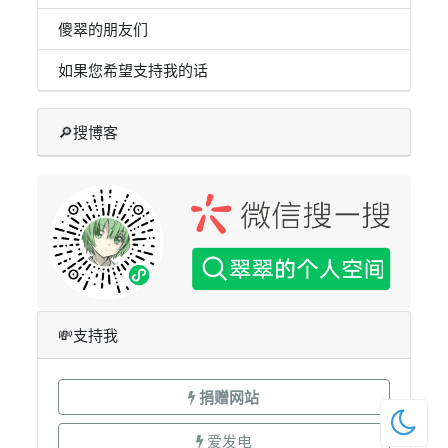
💸支持我
捐赠网站
爱发电
Patreon
📝除非特别注明，
本站所有文章在
CC BY-NC-SA 4.0
协议下授权
博客主题
clover
由
idealclover
用❤制作
© 2026
idealclover
. Powered by
Typecho
博客已悄悄运行3360天23小时33分53秒