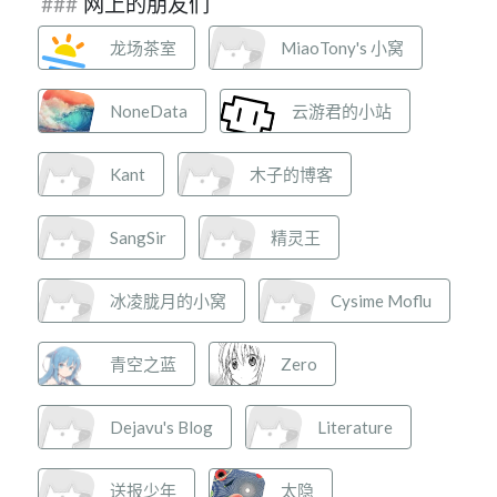
网上的朋友们
龙场茶室
MiaoTony's 小窝
NoneData
云游君的小站
Kant
木子的博客
SangSir
精灵王
冰凌胧月的小窝
Cysime Moflu
青空之蓝
Zero
Dejavu's Blog
Literature
送报少年
太隐