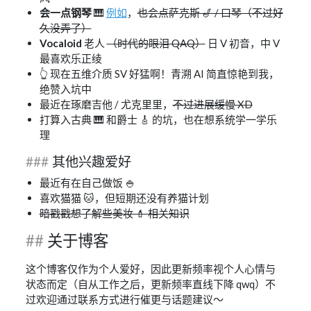
会一点钢琴
🎹
例如
，
也会点萨克斯 🎷 / 口琴（不过好
久没弄了）
Vocaloid
老人
（时代的眼泪 QAQ）
日 V 初音，中 V
最喜欢乐正绫
👆 现在五维介质 SV 好猛啊！青溯 AI 简直惊艳到我，
绝赞入坑中
最近在琢磨吉他 / 尤克里里，
不过进展缓慢 XD
打算入古典 🎹 和爵士 🎸 的坑，也在想系统学一学乐
理
其他兴趣爱好
最近有在自己做饭 🍚
喜欢猫猫 🐱，但短期还没有养猫计划
暗戳戳想了解些美妆 💄 相关知识
关于博客
这个博客仅作为个人爱好，因此更新频率视个人心情与
状态而定（自从工作之后，更新频率直线下降 qwq）不
过欢迎通过联系方式进行催更与话题建议～