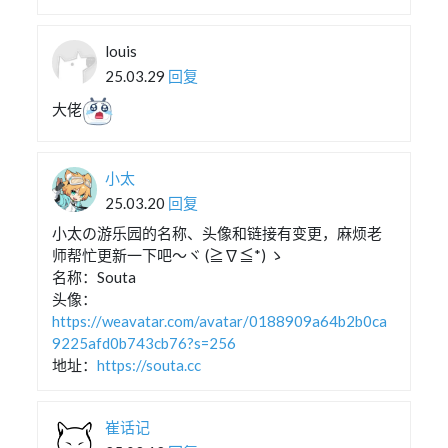
louis
25.03.29
回复
大佬
小太
25.03.20
回复
小太の游乐园的名称、头像和链接有变更，麻烦老
师帮忙更新一下吧～ヾ (≧∇≦*) ゝ
名称：Souta
头像：
https://weavatar.com/avatar/0188909a64b2b0ca
9225afd0b743cb76?s=256
地址：
https://souta.cc
崔话记