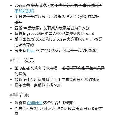
Steam 🎮
多人
游戏玩家
不当 P 社玩家了 太费时间了
来加好友鸭
明日方舟开坑玩家
（不过很久没玩了 QAQ 肉鸽好
难）
音游 ☁️ 云玩家，没有成为玩家是因为手太残
玩过
ingress
现已绝赞 AFK 但欢迎交换 biocard
御三家 (3/3) Xbox 和 Switch 在家绝赞吃灰中，PS 是
朋友暂存的
家里有
Pico
不过持续吃灰，可以来一起 VR 游戏！
二次元
某 Bilibili 忠实年度大会员，
唉 见证了鬼畜区和音乐区
的没落
最近没什么时间看番了 T_T 在看芙莉莲和孤独摇滚
偶尔会看一点虚拟主播 VUP
音乐
超喜欢
Chilichill
这个组合！都去听！
周杰伦 / 陈奕迅 / 孙燕姿 也会听轻音乐 & 日系 & 轻古
风