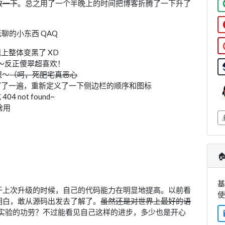
改一下
。总之用了一个半晚上的时间把博客折腾了一下升了
聊的小东西 QAQ
观上整体变黑了 XD
～反正傻翠超喜欢！
眼～
（呵，死肥宅真恶心
彻底重写了一遍，重新定义了一下侧边栏的顺序和图标
 not found~
啥用

基
于上次升级的时候，自己的代码能力在明显地提高。以前看
明白，敢从源码出发去了解了。
虽然还是对世界上最好的语
实验的功劳？不过能看见自己这样的进步，多少也是开心