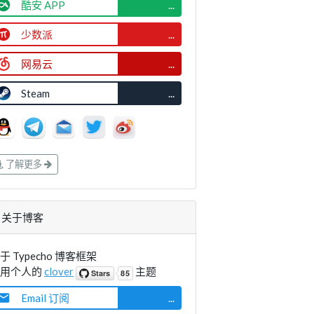
酷安 APP
...
少数派
...
网易云
...
Steam
...
了解更多
关于博客
于 Typecho 博客框架
使用个人的
clover
主题
Email 订阅
...