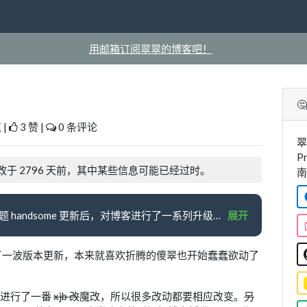
用邮箱订阅翠翠的博客吧！

 |
3 赞 |
0 条评论
翠
P
改于 2796 天前，其中某些信息可能已经过时。
南
本文主要介绍了作者在博客主题 handsome 更新后，对博客进行了一系列升级和优化。包括启用新特性、增加下雪特效、重写侧边栏顺序和图标、优化友链页面结构等。同时，作者也分享了自己在升级过程中感受到的代码能力提高和对计算机知识宽度的拓展。
展开
 进行了一波版本更新，本来就喜欢折腾的傻翠也开始蠢蠢欲动了
上进行了一番
xjb 改
魔改，所以很多改动都要相应改变。
另