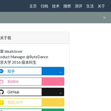
主页
归档
技术
随想
测评
生活
关于
×
关于我
翠 idealclover
roduct Manager @ByteDance
京大学 2016 级本科生
知乎
...
BiliBili
...
GitHub
...
即刻 APP
...