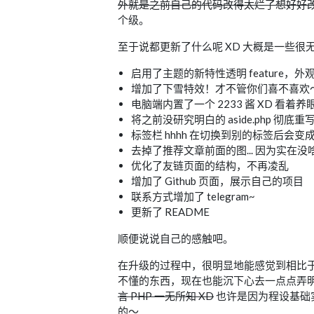
外就是之前自己的代码改得太烂了想好好
个级。
至于说都更新了什么呢 XD 大概是一些很无
启用了主题的新特性透明 feature，外
增加了下雪特效！才不管你们喜不喜欢
电脑端内置了一个 2233 酱 XD 看着养
将之前没研究明白的 aside.php 
标签栏 hhhh 在切换到别的标签后会变成 404
去掉了推荐文章前面的图... 因为实在没
优化了友链页面的结构，不再凌乱
增加了 Github 页面，展示自己的项目
联系方式增加了 telegram~
更新了 README
顺便说说自己的感触吧。
在升级的过程中，很明显地能感觉到相比
不懂的东西，现在也能沉下心去一点点弄
言 PHP 一无所知 XD
也许是因为程设基础
的～