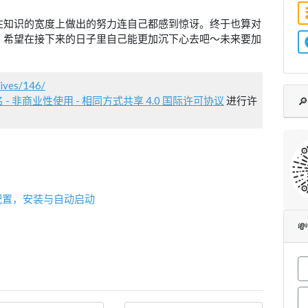
在知识的宽度上做出的努力连自己都感到惊讶。终于也算对
。希望在接下来的日子里自己能更加沉下心去吧～未来要加
hives/146/
- 非商业性使用 - 相同方式共享 4.0 国际许可协议
进行许

ocks 配置，安装与自动启动
