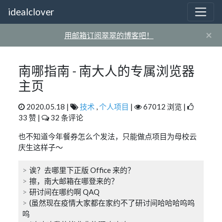
idealclover
×
用邮箱订阅翠翠的博客吧！
南哪指南 - 南大人的专属浏览器
主页
2020.05.18 |
技术
,
个人项目
|
67012 浏览 |
33 赞 |
32 条评论
也不知道今年餐券怎么个发法，只能做点项目为母校云
庆生这样子～
诶？去哪里下正版 Office 来的？
擦，南大邮箱在哪登来的？
研讨间在哪约啊 QAQ
(虽然现在疫情大家都在家约不了研讨间哈哈哈呜呜
呜