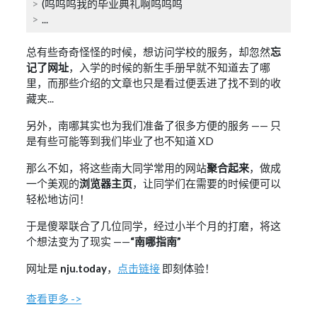
(呜呜呜我的毕业典礼啊呜呜呜
...
总有些奇奇怪怪的时候，想访问学校的服务，却忽然
忘
记了网址
，入学的时候的新生手册早就不知道去了哪
里，而那些介绍的文章也只是看过便丢进了找不到的收
藏夹...
另外，南哪其实也为我们准备了很多方便的服务 —— 只
是有些可能等到我们毕业了也不知道 XD
那么不如，将这些南大同学常用的网站
聚合起来
，做成
一个美观的
浏览器主页
，让同学们在需要的时候便可以
轻松地访问！
于是傻翠联合了几位同学，经过小半个月的打磨，将这
个想法变为了现实 ——
“南哪指南”
网址是
nju.today
，
点击链接
即刻体验！
查看更多 ->