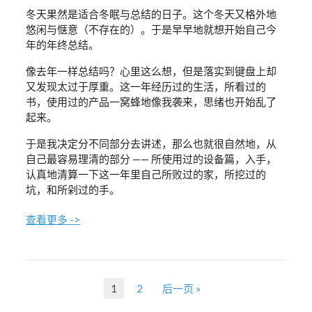
冬天果然是适合冬眠与总结的日子。这个冬天又格外地
悠闲与惬意（不存在的）。于是早早地就想开始自己今
年的年终总结。
像去年一样总结吗？心里这么想，但是落实到键盘上却
又发现太过于厚重。这一年经历过的生活，所看过的
书，使用过的产品一窝蜂地像我袭来，思绪也开始乱了
起来。
于是我决定分不同部分去讲述，那么也就很自然地，从
自己最容易理清的部分 —— 所使用过的设备篇，入手，
认真地清算一下这一年里自己所败过的家，所挖过的
坑，和所剁过的手。
查看更多 ->
1
2
后一页 »