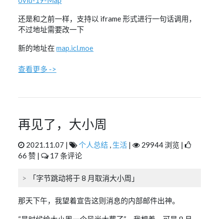
ovid-19-Map
还是和之前一样，支持以 iframe 形式进行一句话调用，
不过地址需要改一下
新的地址在
map.icl.moe
查看更多 ->
再见了，大小周
2021.11.07 |
个人总结
,
生活
|
29944 浏览 |
66 赞 |
17 条评论
「字节跳动将于 8 月取消大小周」
那天下午，我望着宣告这则消息的内部邮件出神。
“是时候给大小周一个风光大葬了”，我想着。可是 8 月、