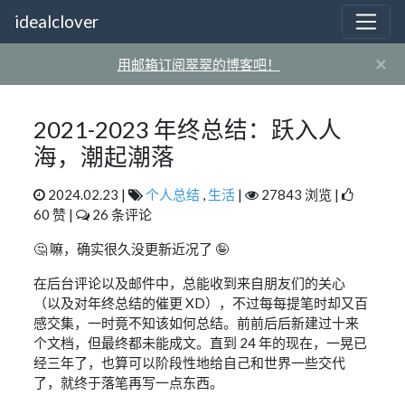
idealclover
×
用邮箱订阅翠翠的博客吧！
2021-2023 年终总结：跃入人
海，潮起潮落
2024.02.23 |
个人总结
,
生活
|
27843 浏览 |
60 赞 |
26 条评论
🤔 嘛，确实很久没更新近况了 🤪
在后台评论以及邮件中，总能收到来自朋友们的关心
（以及对年终总结的催更 XD），不过每每提笔时却又百
感交集，一时竟不知该如何总结。前前后后新建过十来
个文档，但最终都未能成文。直到 24 年的现在，一晃已
经三年了，也算可以阶段性地给自己和世界一些交代
了，就终于落笔再写一点东西。