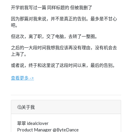
将泛黄的记忆揉皱
这种 绝望 每个漆黑深夜
开学前我写过一篇 同样标题的 但被我删了
腐蚀着未愈的伤口
那日的歌 那日的我
因为那篇对我来说，并不是真正的告别。最多是不甘心
仍在原地驻留
吧。
无形节拍 嘶哑地轰鸣作响直至尽头
季节更迭 枯木凋朽
所有人都已经远走
但这次，离了职，交了电脑，去转了一整圈。
霓虹灯无人路口
水洼透明的哀愁
之后的一大段时间我想我应该再没有理由，没有机会去
万籁悉数寂静后
仅剩落空的祈求
上海了。
on this lonely day 为逆光的诀别干杯
或许 我只是一个傀儡
或者说，终于和这里说了这段时间以来，最后的告别。
在必然结局前被迫落泪
街灯投下的光芒
映射着今夜的惆怅
查看更多 ->
被目光灼热的寒星
在梦醒时分又高高挂
覆着薄薄尘土的天窗
挡不住夜洒下的光华
视线渐渐地模糊
因为困倦夹杂着花香
🤔关于我
飘荡 徘徊在浅秋深夜的风中
拂过了谁的面庞
蛊惑了谁的愿望
翠翠 idealclover
缠绕着一缕荧光
袅袅盘旋而上
Product Manager @ByteDance