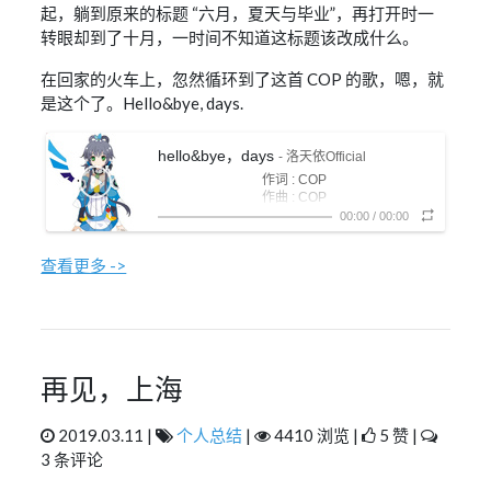
起，躺到原来的标题 “六月，夏天与毕业”，再打开时一
转眼却到了十月，一时间不知道这标题该改成什么。
在回家的火车上，忽然循环到了这首 COP 的歌，嗯，就
是这个了。Hello&bye, days.
hello&bye，days
- 洛天依Official
作词 : COP
作曲 : COP
编曲 : COP
00:00
/
00:00
从未发觉 白昼已到尽头
何时 我未留意的腐朽
查看更多 ->
在暮雨之中尝试绽放
三步并作两步走
逃离喧嚣的街头
拨出烂熟的号码
忙音人海中轻轻叩
喝着冷藏数日的啤酒
划过早已冰冷的心口
再见，上海
电视音渐渐模糊
试图去感受你的感受
残留 这一刻余光仍些许残留
2019.03.11 |
个人总结
|
4410 浏览 |
5 赞 |
或许是早有预谋
3 条评论
即使再苦苦哀求
滴答声仍无情地