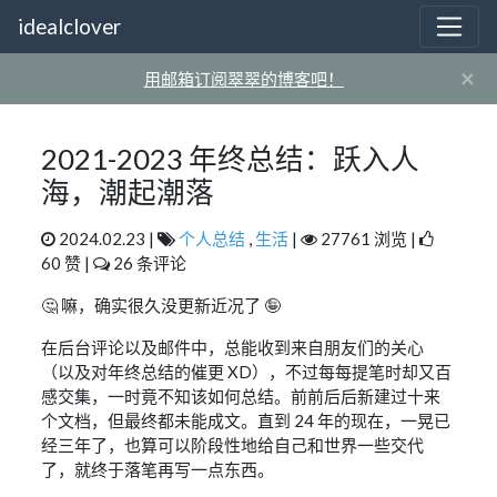
idealclover
×
用邮箱订阅翠翠的博客吧！
2021-2023 年终总结：跃入人
海，潮起潮落
2024.02.23 |
个人总结
,
生活
|
27761 浏览 |
60 赞 |
26 条评论
🤔 嘛，确实很久没更新近况了 🤪
在后台评论以及邮件中，总能收到来自朋友们的关心
（以及对年终总结的催更 XD），不过每每提笔时却又百
感交集，一时竟不知该如何总结。前前后后新建过十来
个文档，但最终都未能成文。直到 24 年的现在，一晃已
经三年了，也算可以阶段性地给自己和世界一些交代
了，就终于落笔再写一点东西。