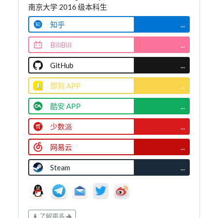
深深刻进骨子里的苦楚
南京大学 2016 级本科生
在这一刻隐隐作痛
是黑夜无法包容的温度
知乎
...
一抹鲜红
是光芒撕裂星空的预兆
试图触及谁人的灵魂深处
BiliBili
...
在葱茏之中徘徊
抑制成瘾的依赖
恍惚之间醒来
GitHub
...
凝望天边苍白
没有星星的此空
即刻 APP
...
纯净得赏心悦目
终将结束的爱
草草收拾了倦怠
酷安 APP
...
he- he- hello sunshine
bye bye say bye to the night
少数派
...
he- he- hello sunshine
bye bye say bye to the night
网易云
...
Steam
...
了解更多