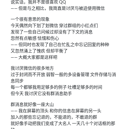
说实话，我并不是很喜欢 QQ
—— 但是与之相比，我简直是讨厌与被迫使用微信
一个很有意思的现象
今天偶然向下划了划微信 穿过群组的小红点们
发现了一些自己问候过却没有了下文的消息
忽然有点敏感 怯懦和伤心
—— 但同时也发现了自己在忙乱之中忘记回复的种种
又忽然涌上了愧疚 但却平衡了
—— 大概大家都是这样吧
我讨厌微信的很多地方
过于封闭而不开放 弱智一般的多设备管理 文件存储与消
息同步
每一个都够我用足够多的例子 吐槽足够多的时间
但今天 我讨厌它没有群消息助手
群消息就好像一座大山
—— 我在屏幕的顶头 和你的信息在屏幕的另一头
加入的那些忘记退的，不能退的，不敢退的群
就好像手动把我们变成了大名人 一天几十个对话框的那