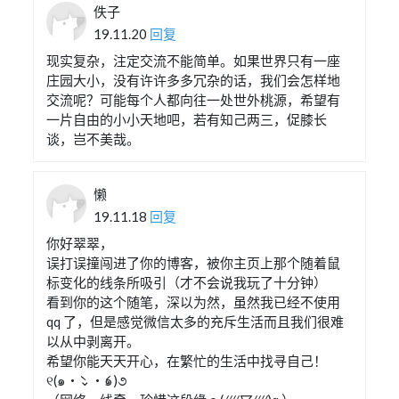
佚子
19.11.20
回复
现实复杂，注定交流不能简单。如果世界只有一座
庄园大小，没有许许多多冗杂的话，我们会怎样地
交流呢？可能每个人都向往一处世外桃源，希望有
一片自由的小小天地吧，若有知己两三，促膝长
谈，岂不美哉。
懒
19.11.18
回复
你好翠翠，
误打误撞闯进了你的博客，被你主页上那个随着鼠
标变化的线条所吸引（才不会说我玩了十分钟）
看到你的这个随笔，深以为然，虽然我已经不使用
qq 了，但是感觉微信太多的充斥生活而且我们很难
以从中剥离开。
希望你能天天开心，在繁忙的生活中找寻自己！
୧(๑・̀⌄・́๑)૭