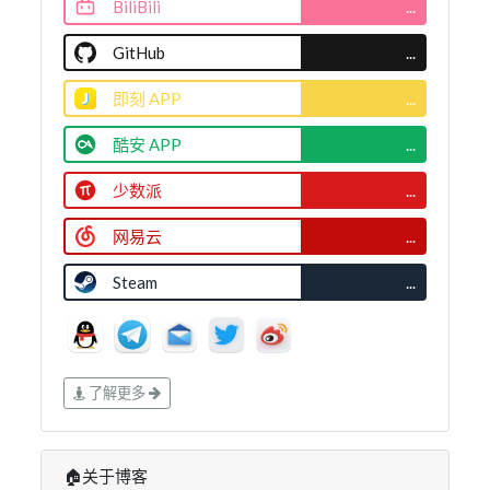
BiliBili
...
GitHub
...
即刻 APP
...
酷安 APP
...
少数派
...
网易云
...
Steam
...
了解更多
🏠关于博客