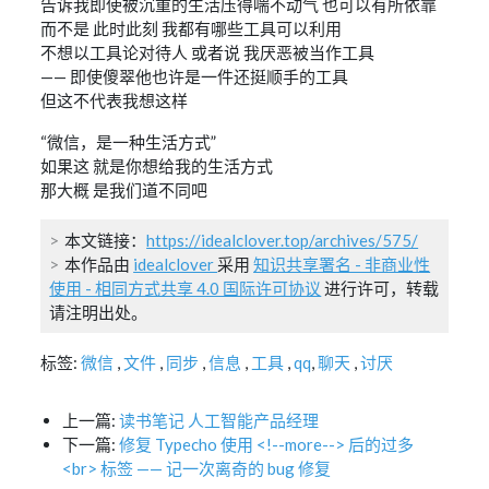
告诉我即使被沉重的生活压得喘不动气 也可以有所依靠
而不是 此时此刻 我都有哪些工具可以利用
不想以工具论对待人 或者说 我厌恶被当作工具
—— 即使傻翠他也许是一件还挺顺手的工具
但这不代表我想这样
“微信，是一种生活方式”
如果这 就是你想给我的生活方式
那大概 是我们道不同吧
本文链接：
https://idealclover.top/archives/575/
本作品由
idealclover
采用
知识共享署名 - 非商业性
使用 - 相同方式共享 4.0 国际许可协议
进行许可，转载
请注明出处。
标签:
微信
,
文件
,
同步
,
信息
,
工具
,
qq
,
聊天
,
讨厌
上一篇:
读书笔记 人工智能产品经理
下一篇:
修复 Typecho 使用 <!--more--> 后的过多
<br> 标签 —— 记一次离奇的 bug 修复