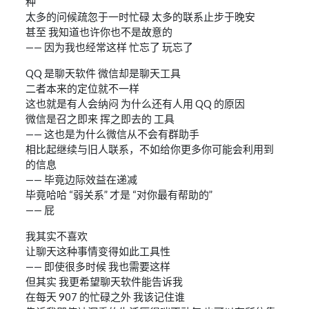
种
太多的问候疏忽于一时忙碌 太多的联系止步于晚安
甚至 我知道也许你也不是故意的
—— 因为我也经常这样 忙忘了 玩忘了
QQ 是聊天软件 微信却是聊天工具
二者本来的定位就不一样
这也就是有人会纳闷 为什么还有人用 QQ 的原因
微信是召之即来 挥之即去的 工具
—— 这也是为什么微信从不会有群助手
相比起继续与旧人联系，不如给你更多你可能会利用到
的信息
—— 毕竟边际效益在递减
毕竟哈哈 “弱关系” 才是 “对你最有帮助的”
—— 屁
我其实不喜欢
让聊天这种事情变得如此工具性
—— 即使很多时候 我也需要这样
但其实 我更希望聊天软件能告诉我
在每天 907 的忙碌之外 我该记住谁