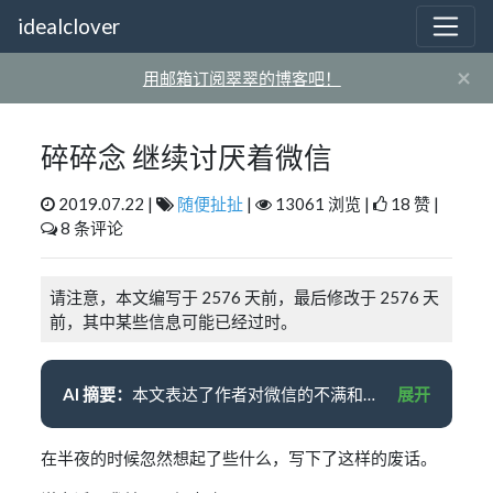
idealclover
×
用邮箱订阅翠翠的博客吧！
碎碎念 继续讨厌着微信
2019.07.22 |
随便扯扯
|
13061 浏览 |
18 赞 |
8 条评论
请注意，本文编写于 2576 天前，最后修改于 2576 天
前，其中某些信息可能已经过时。
AI 摘要：
本文表达了作者对微信的不满和讨厌。作者认为微信过于封闭，多设备管理、文件存储和消息同步等方面存在问题。同时，作者讨厌微信没有群消息助手，导致群消息堆积，容易忽略重要信息。作者认为微信是聊天工具，而非聊天软件，与 QQ 的定位不同。作者希望聊天软件能提醒自己记住重要的人，而不是仅仅作为工具。最后，作者表示如果微信是作者想要的生活方式，那么他们的道路不同。
展开
在半夜的时候忽然想起了些什么，写下了这样的废话。