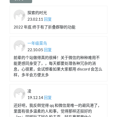
探索的时光
23.02.11
回复
2022 年底 终于有了折叠群聊的功能
一年级菜鸟
22.10.05
回复
前辈的个站做得真的很棒！关于微信的种种难用不
能更感同身受了，，每天都要处理各种冗杂的消
息，心很累，会试想着如果大家都用 discord 会怎么
样，多半会方便太多
凌
19.12.14
回复
还好吧，我反倒觉得 qq 和微信是唯一的避风港了，
里面有很多温柔的人和事，觉得那样还挺好的
（ps：同样玩了好久的主页，好在意那是什么