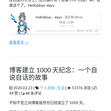
是这个了。Hello&bye, days.
hello&bye，days
- 洛天依Official
作词 : COP
作曲 : COP
编曲 : COP
00:00
/
00:00
从未发觉 白昼已到尽头
何时 我未留意的腐朽
查看更多 ->
在暮雨之中尝试绽放
三步并作两步走
逃离喧嚣的街头
拨出烂熟的号码
忙音人海中轻轻叩
喝着冷藏数日的啤酒
划过早已冰冷的心口
博客建立 1000 天纪念：一个自
电视音渐渐模糊
试图去感受你的感受
说自话的故事
残留 这一刻余光仍些许残留
或许是早有预谋
即使再苦苦哀求
2020.02.23 |
个人总结
,
生活
|
53376 浏览 |
滴答声仍无情地
49 赞 |
48 条评论
将泛黄的记忆揉皱
这种 绝望 每个漆黑深夜
腐蚀着未愈的伤口
不知不觉之间博客居然也已经成立了 1000 天。
那日的歌 那日的我
仍在原地驻留