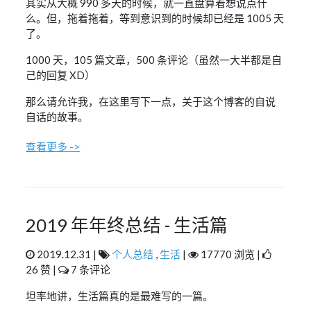
其实从大概 990 多天的时候，就一直盘算着想说点什
无形节拍 嘶哑地轰鸣作响直至尽头
么。但，拖着拖着，等到意识到的时候却已经是 1005 天
季节更迭 枯木凋朽
所有人都已经远走
了。
霓虹灯无人路口
水洼透明的哀愁
1000 天，105 篇文章，500 条评论（虽然一大半都是自
万籁悉数寂静后
己的回复 XD）
仅剩落空的祈求
on this lonely day 为逆光的诀别干杯
或许 我只是一个傀儡
那么请允许我，在这里写下一点，关于这个博客的自说
在必然结局前被迫落泪
自话的故事。
街灯投下的光芒
映射着今夜的惆怅
被目光灼热的寒星
查看更多 ->
在梦醒时分又高高挂
覆着薄薄尘土的天窗
挡不住夜洒下的光华
视线渐渐地模糊
因为困倦夹杂着花香
飘荡 徘徊在浅秋深夜的风中
拂过了谁的面庞
2019 年年终总结 - 生活篇
蛊惑了谁的愿望
缠绕着一缕荧光
袅袅盘旋而上
2019.12.31 |
个人总结
,
生活
|
17770 浏览 |
深深刻进骨子里的苦楚
26 赞 |
7 条评论
在这一刻隐隐作痛
是黑夜无法包容的温度
坦率地讲，生活篇真的是最难写的一篇。
一抹鲜红
是光芒撕裂星空的预兆