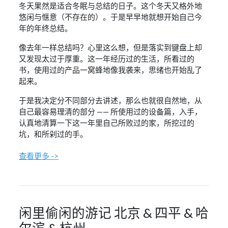
冬天果然是适合冬眠与总结的日子。这个冬天又格外地
悠闲与惬意（不存在的）。于是早早地就想开始自己今
年的年终总结。
像去年一样总结吗？心里这么想，但是落实到键盘上却
又发现太过于厚重。这一年经历过的生活，所看过的
书，使用过的产品一窝蜂地像我袭来，思绪也开始乱了
起来。
于是我决定分不同部分去讲述，那么也就很自然地，从
自己最容易理清的部分 —— 所使用过的设备篇，入手，
认真地清算一下这一年里自己所败过的家，所挖过的
坑，和所剁过的手。
查看更多 ->
闲里偷闲的游记 北京 & 四平 & 哈