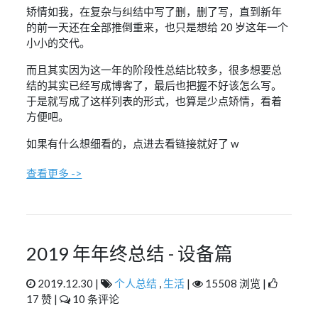
试图触及谁人的灵魂深处
矫情如我，在复杂与纠结中写了删，删了写，直到新年
在葱茏之中徘徊
的前一天还在全部推倒重来，也只是想给 20 岁这年一个
抑制成瘾的依赖
小小的交代。
恍惚之间醒来
凝望天边苍白
没有星星的此空
而且其实因为这一年的阶段性总结比较多，很多想要总
纯净得赏心悦目
结的其实已经写成博客了，最后也把握不好该怎么写。
终将结束的爱
草草收拾了倦怠
于是就写成了这样列表的形式，也算是少点矫情，看着
he- he- hello sunshine
方便吧。
bye bye say bye to the night
he- he- hello sunshine
如果有什么想细看的，点进去看链接就好了 w
bye bye say bye to the night
查看更多 ->
2019 年年终总结 - 设备篇
2019.12.30 |
个人总结
,
生活
|
15508 浏览 |
17 赞 |
10 条评论