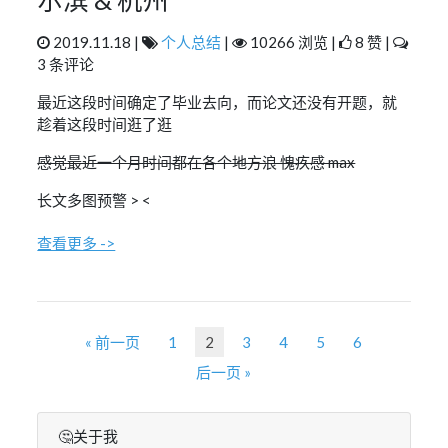
尔滨 & 杭州
2019.11.18 |
个人总结
|
10266 浏览 |
8 赞 |
3 条评论
最近这段时间确定了毕业去向，而论文还没有开题，就
趁着这段时间逛了逛
感觉最近一个月时间都在各个地方浪 愧疚感 max
长文多图预警 > <
查看更多 ->
« 前一页
1
2
3
4
5
6
后一页 »
🤔关于我