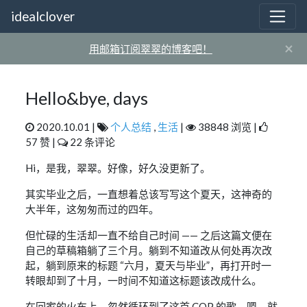
idealclover
×
用邮箱订阅翠翠的博客吧！
Hello&bye, days
2020.10.01 |
个人总结
,
生活
|
38848 浏览 |
57 赞 |
22 条评论
Hi，是我，翠翠。好像，好久没更新了。
其实毕业之后，一直想着总该写写这个夏天，这神奇的
大半年，这匆匆而过的四年。
但忙碌的生活却一直不给自己时间 —— 之后这篇文便在
自己的草稿箱躺了三个月。躺到不知道改从何处再次改
起，躺到原来的标题 “六月，夏天与毕业”，再打开时一
转眼却到了十月，一时间不知道这标题该改成什么。
在回家的火车上，忽然循环到了这首 COP 的歌，嗯，就