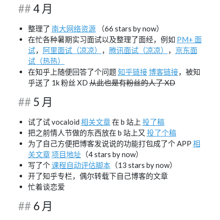
4 月
整理了
南大网络资源
（66 stars by now）
在忙各种暑期实习面试以及整理了面经，例如
PM+ 面
试
，
阿里面试（凉凉）
，
腾讯面试（凉凉）
，
京东面
试（热热）
在知乎上随便回答了个问题
知乎链接
博客链接
，被知
乎送了 1k 粉丝 XD
从此也是有粉丝的人了 XD
5 月
试了试 vocaloid
相关文章
在 b 站上
投了稿
把之前情人节做的东西放在 b 站上又
投了个稿
为了自己方便把博客发说说的功能打包成了个 APP
相
关文章
项目地址
（4 stars by now）
写了个
课程自动评估脚本
（13 stars by now）
开了知乎专栏，偶尔转载下自己博客的文章
忙着谈恋爱
6 月