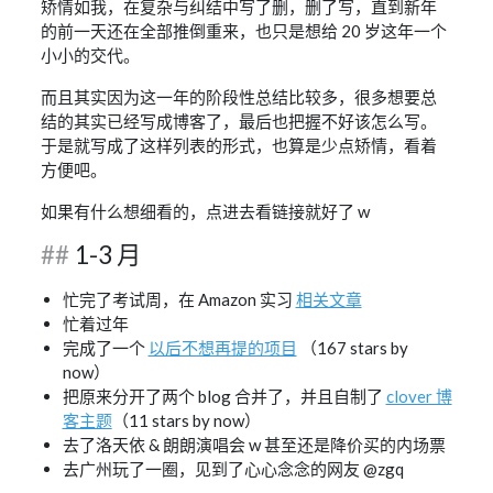
矫情如我，在复杂与纠结中写了删，删了写，直到新年
的前一天还在全部推倒重来，也只是想给 20 岁这年一个
小小的交代。
而且其实因为这一年的阶段性总结比较多，很多想要总
结的其实已经写成博客了，最后也把握不好该怎么写。
于是就写成了这样列表的形式，也算是少点矫情，看着
方便吧。
如果有什么想细看的，点进去看链接就好了 w
1-3 月
忙完了考试周，在 Amazon 实习
相关文章
忙着过年
完成了一个
以后不想再提的项目
（167 stars by
now）
把原来分开了两个 blog 合并了，并且自制了
clover 博
客主题
（11 stars by now）
去了洛天依 & 朗朗演唱会 w 甚至还是降价买的内场票
去广州玩了一圈，见到了心心念念的网友 @zgq