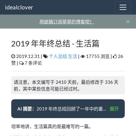
idealclover
×
用邮箱订阅翠翠的博客吧！
2019 年年终总结 - 生活篇
2019.12.31 |
个人总结
生活
|
17755 浏览 |
26
赞 |
7 条评论
请注意，本文编写于 2410 天前，最后修改于 336 天
前，其中某些信息可能已经过时。
AI 摘要：
2019 年终总结回顾了一年中的重要事件，包括实习、项目、旅行、演唱会、恋爱、分手、秋招、实习经历、朋友相聚、驾照、签约字节跳动等。同时，作者也整理了自己的博客、面经、笔记和毕业论文。虽然这一年没有太多 “暴晒” 的东西，但作者在京东和头条的表现超出了去年的预期。作者期待明年成为社畜的生活。
展开
坦率地讲，生活篇真的是最难写的一篇。