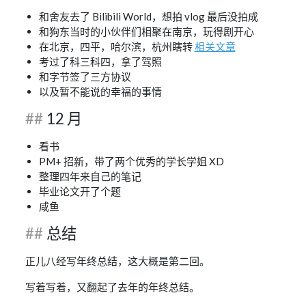
和舍友去了 Bilibili World，想拍 vlog 最后没拍成
和狗东当时的小伙伴们相聚在南京，玩得剧开心
在北京，四平，哈尔滨，杭州瞎转
相关文章
考过了科三科四，拿了驾照
和字节签了三方协议
以及暂不能说的幸福的事情
12 月
看书
PM+ 招新，带了两个优秀的学长学姐 XD
整理四年来自己的笔记
毕业论文开了个题
咸鱼
总结
正儿八经写年终总结，这大概是第二回。
写着写着，又翻起了去年的年终总结。