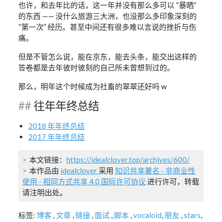
也许，和去年比的话，这一年并没有那么多可以 “暴晒”
的东西 —— 没什么旅游三大洲，也没那么多印象深刻的
“第一次” 经历。甚至中间还有很多难以言说的挫折与伤
痛。
但是不管怎么说，能在京东，能去头条，能交出这样的
答卷都是去年彼时彼刻的自己所未曾想到过的。
那么，明年这个时候成为社畜的翠翠还好吗 w
往年年终总结
2018 年年终总结
2017 年年终总结
本文链接：
https://idealclover.top/archives/600/
本作品由
idealclover
采用
知识共享署名 - 非商业性
使用 - 相同方式共享 4.0 国际许可协议
进行许可，转载
请注明出处。
标签:
博客
,
文章
,
链接
,
面试
,
脚本
,
vocaloid
,
朋友
,
stars
,