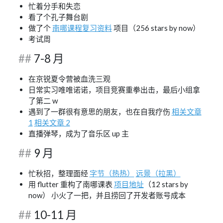
忙着分手和失恋
看了个孔子舞台剧
做了个
南哪课程复习资料
项目（256 stars by now）
考试周
7-8 月
在京锐夏令营被血洗三观
日常实习唯唯诺诺，项目竞赛重拳出击，最后小组拿
了第二 w
遇到了一群很有意思的朋友，也在自我疗伤
相关文章
1
相关文章 2
直播弹琴，成为了音乐区 up 主
9 月
忙秋招，整理面经
字节（热热）
远景（拉黑）
用 flutter 重构了南哪课表
项目地址
（12 stars by
now） 小火了一把，并且捞回了开发者账号成本
10-11 月