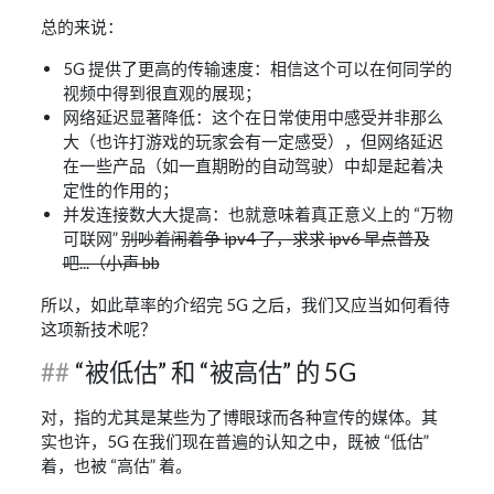
总的来说：
5G 提供了更高的传输速度：相信这个可以在何同学的
视频中得到很直观的展现；
网络延迟显著降低：这个在日常使用中感受并非那么
大（也许打游戏的玩家会有一定感受），但网络延迟
在一些产品（如一直期盼的自动驾驶）中却是起着决
定性的作用的；
并发连接数大大提高：也就意味着真正意义上的 “万物
可联网”
别吵着闹着争 ipv4 了，求求 ipv6 早点普及
吧...（小声 bb
所以，如此草率的介绍完 5G 之后，我们又应当如何看待
这项新技术呢？
“被低估” 和 “被高估” 的 5G
对，指的尤其是某些为了博眼球而各种宣传的媒体。其
实也许，5G 在我们现在普遍的认知之中，既被 “低估”
着，也被 “高估” 着。