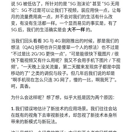
说 5G 被低估了，所针对的是 “5G 泡沫论” 甚至 “5G 无用
论”：5G 不过是可以让我们下视频，装应用快一点，让每
月的流量费用高一点，并不会对我们的生活有什么改
变，有没有生活都一样。一个显而易见的事实是，有了
5G 后，我们的生活确实是会
大不一样
的。
当我们回头看看 3G 与 4G 刚刚推出的时候，那是我们的
想法（QAQ 好吧也许只是傻翠一个人的想法）也不过是
“不过是比 2G/3G 更快一点”，“可是能很快下载图片 / 很
快下载视频又有什么用呢？我又不会用手机下图片 / 下视
频”，“一天晚上没关流量，第二天醒来发现房子都是中国
移动的了” 之类的调侃与段子。但几年后我们说的却是
“啊手机现在怎么只连 3G 网了，慢的一比，啊我死了”。
呵，真香。
为什么会这样呢？想了想，似乎大抵是因为两个原因：
1.
我们错误地估计了新技术的应用场景。我们往往会站
在既有的视角下去审视新技术，却忽视了新技术本身所
带来的新模式与新玩法。