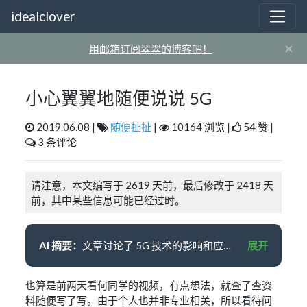
idealclover
×
用邮箱订阅翠翠的博客吧！
小心翼翼地随便说说 5G
2019.06.08 |
随便扯扯
|
10164 浏览 |
54 赞 |
3 条评论
请注意，本文编写于 2619 天前，最后修改于 2418 天
前，其中某些信息可能已经过时。
AI 摘要：
文章讨论了 5G 技术的影响和应用。5G 提供了更高的传输速度、网络延迟显著降低和并发连接数大大提高。然而，5G 在目前的认知中既被低估也被高估。低估是因为 5G 将使生活发生巨大变化，而高估是因为我们往往高估新技术的应用场景。5G 可能更多地聚焦于硬件创新，如 VR/AR、车联网和智能家居等。此外，5G 的高传输速度意味着可以将底层存储设备架设在任意位置，实现轻量化的计算任务。在工业领域，5G 可能带来巨大的变革，但具体影响尚不明确。总的来说，5G 将对我们的生活产生深远影响。
展开
也算是前两天看何同学的视频，有点想法，就查了查资
料随便写了写。由于个人也并非专业相关，所以看待问