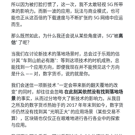
所以因为被打脸打惯了，这一次，我不太敢轻视 5G 所带
来的影响力。而新一波的应用，玩法与商业模式，也可
能也正从这百倍的下载速度与不断扩张的 5G 网络中应运
而生。
那么既然如此，为什么我还会说从某些角度讲，5G“被
高
估
” 了呢？
当我们在讨论新技术的落地场景时，总会过于乐观的估
计其 “车到山前必有路”：等到这项技术的时机成熟，总
能找到一个应用方向，即便我现在并不能预见这个方向
是什么 —— 对，数字货币，说的就是你。
我们会迷信一项新技术 “一定会带来新的翻天覆地的改
变” 的同时，却往往会忽略
在此刻其依然没有找到落地场
景
的事实，从而过分地夸大了新技术的影响力。从我目
之所及的数字货币热始于的 2017 年年末到如今，数字货
币仍然没有找到其 “光明正大” 的应用场景（某些交易不
算），区块链也仅仅正在艰难地进行各行各业中的探索
与应用。