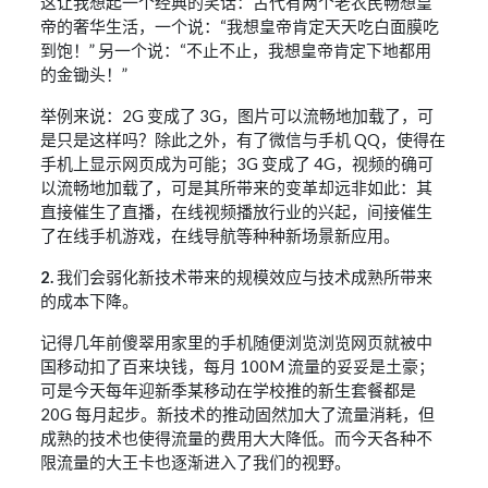
这让我想起一个经典的笑话：古代有两个老农民畅想皇
帝的奢华生活，一个说：“我想皇帝肯定天天吃白面膜吃
到饱！” 另一个说：“不止不止，我想皇帝肯定下地都用
的金锄头！”
举例来说：2G 变成了 3G，图片可以流畅地加载了，可
是只是这样吗？除此之外，有了微信与手机 QQ，使得在
手机上显示网页成为可能；3G 变成了 4G，视频的确可
以流畅地加载了，可是其所带来的变革却远非如此：其
直接催生了直播，在线视频播放行业的兴起，间接催生
了在线手机游戏，在线导航等种种新场景新应用。
2.
我们会弱化新技术带来的规模效应与技术成熟所带来
的成本下降。
记得几年前傻翠用家里的手机随便浏览浏览网页就被中
国移动扣了百来块钱，每月 100M 流量的妥妥是土豪；
可是今天每年迎新季某移动在学校推的新生套餐都是
20G 每月起步。新技术的推动固然加大了流量消耗，但
成熟的技术也使得流量的费用大大降低。而今天各种不
限流量的大王卡也逐渐进入了我们的视野。