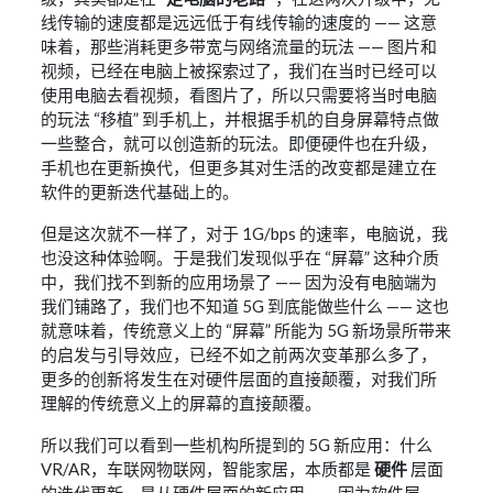
线传输的速度都是远远低于有线传输的速度的 —— 这意
味着，那些消耗更多带宽与网络流量的玩法 —— 图片和
视频，已经在电脑上被探索过了，我们在当时已经可以
使用电脑去看视频，看图片了，所以只需要将当时电脑
的玩法 “移植” 到手机上，并根据手机的自身屏幕特点做
一些整合，就可以创造新的玩法。即便硬件也在升级，
手机也在更新换代，但更多其对生活的改变都是建立在
软件的更新迭代基础上的。
但是这次就不一样了，对于 1G/bps 的速率，电脑说，我
也没这种体验啊。于是我们发现似乎在 “屏幕” 这种介质
中，我们找不到新的应用场景了 —— 因为没有电脑端为
我们铺路了，我们也不知道 5G 到底能做些什么 —— 这也
就意味着，传统意义上的 “屏幕” 所能为 5G 新场景所带来
的启发与引导效应，已经不如之前两次变革那么多了，
更多的创新将发生在对硬件层面的直接颠覆，对我们所
理解的传统意义上的屏幕的直接颠覆。
所以我们可以看到一些机构所提到的 5G 新应用：什么
VR/AR，车联网物联网，智能家居，本质都是
硬件
层面