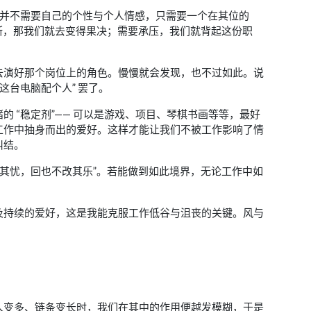
。职场并不需要自己的个性与个人情感，只需要一个在其位的
要果断，那我们就去变得果决；需要承压，我们就背起这份职
去演好那个岗位上的角色。慢慢就会发现，也不过如此。说
这台电脑配个人” 罢了。
 “稳定剂”—— 可以是游戏、项目、琴棋书画等等，最好
工作中抽身而出的爱好。这样才能让我们不被工作影响了情
纠结。
堪其忧，回也不改其乐”。若能做到如此境界，无论工作中如
及持续的爱好，这是我能克服工作低谷与沮丧的关键。风与
人变多、链条变长时，我们在其中的作用便越发模糊，于是