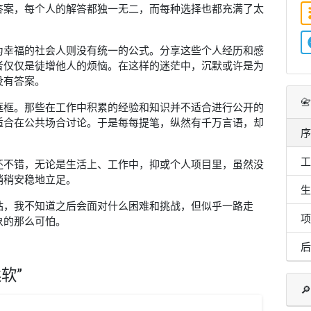
答案，每个人的解答都独一无二，而每种选择也都充满了太
海洋会回答江湖
江湖会回答河流
河流会回答浪潮
一起跃入人海
为幸福的社会人则没有统一的公式。分享这些个人经历和感
做一朵奔涌的浪花
者仅仅是徒增他人的烦恼。在这样的迷茫中，沉默或许是为
还有说不完的话
风催着我们出发
没有答案。
那个平凡的背影
去远方还是故乡

框框。那些在工作中积累的经验和知识并不适合进行公开的
迎着明天的风沙
有太多孤单无人回响
适合在公共场合讨论。于是每每提笔，纵然有千万言语，却
你是否和我一样
序
带着倔强不投降
那就这样出发
工
还不错，无论是生活上、工作中，抑或个人项目里，虽然没
再见吧 和我一样匆忙的人啊
你们的歌声
稍稍安稳地立足。
在深夜的梦里轻轻回响
生
时间会回答成长
站，我不知道之后会面对什么困难和挑战，但似乎一路走
成长会回答梦想
项
象的那么可怕。
梦想会回答生活
生活回答你我的模样
海洋会回答江湖
后
江湖会回答河流
河流会回答浪潮
软”
一起跃入人海
做一朵奔涌的浪花

时间会回答成长
成长会回答梦想