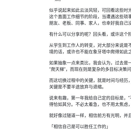
似乎说起来如此云淡风轻，可回看这些时
这个直面工作细节的阶段，当遭遇这些琐
朋友、老板、同事、家人，也幸好我自己
有什么可以分享的呢？回头看，或许这个
从学生到工作人的转变，对大部分来说是
境的话，或许也不能在象牙塔中爬得如此
如果抽象一点来类比，我会认为，过去是
“爬天梯”，而现在则是复杂的多目标决策问题，
而这切换过程中的关键，就是时间与经历
关键是不要半途放弃与退缩。
说来有趣，第一年我给自己定的目标是，“
得恰如其分。不必太着急，也不用太焦虑
就好像过隧道一样，相信前方有光明，并
「相信自己是可以胜任工作的」