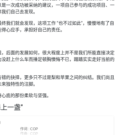
以是一次成功被采纳的建议，一项自己参与的成功项目、一
靠我们自己去发现。
终我们就会发现，这项工作 “也不过如此”，慢慢地有了自
能得心应手，承担好自己的责任。
组，后面的发展如何，很大程度上并不是我们所能直接决定
为没赶上什么车而捶足顿胸懊悔不已，踏踏实实走好当前的
与错的抉择，更多只不过是梨和苹果之间的纠结。我们尚且
未来独特性的注脚。
持心底的那份柔软与坚强。
上一盏”
l
作词 : COP
作曲 : COP