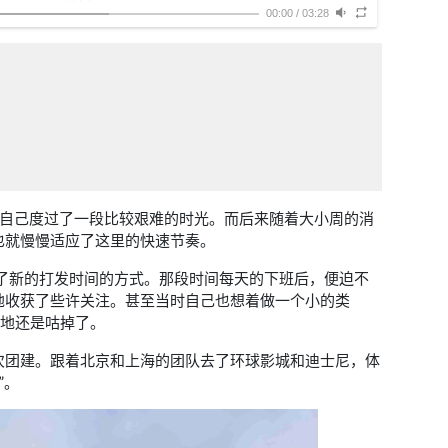
绘:王刃、唯Tu（封面）
00:00
/
03:28
视频:hisa镜
av26390542
倚在满是杂物的窗台
望着断线的风筝
短暂没有人拖拽自由自在
被指手画脚后的生活
终于安稳了下来
即使不满被排除在外安排
因雨天而失去的笑容
因一丛花在枝头
倔强的摇摆而又重新绽开
为回忆所流下的泪水
时的自己度过了一段比较艰难的时光。而后来随着大小周的消
为它销声匿迹在
茫茫人海而复又掀起波澜
也就慢慢适应了这里的快速节奏。
为谁而为
我只是为了自己而为
己忽然有了新的打发时间的方式。那段时间每天的下班后，便迫不
并非多么高尚的想法
地收获了些许关注。甚至当时自己也想着做一个小的类
却如释重负
失落闪烁你的眼中
意外地还是咕掉了。
将无关之人刺痛
某个诞生 并不值得 去反复勾勒 描红
次团建。跟着北京和上海的团队去了环球影城和迪士尼，体
冷漠排练了百遍
”。
在帷幕之下罢演
唯一观众发出欢呼声
惊飞伶仃蝴蝶
好不容易早早地醒来
迎面扑上了晨风