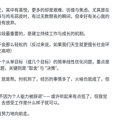
上山岗 上山岗
小提琴：李朋
请听我 大声唱
大提琴：张平
光，其中有喜悦，更多的却是艰难、彷徨与焦虑。尤其是在
唱太阳 唱月亮
弦乐：国际首席爱乐乐团
唱时光 唱成长
事与鸡毛蒜皮时，有过无数颓丧的瞬间，但幸好有关心我的
合唱团：悦伴歌声合唱团
想起来 想起来 我们是否还一样
没有放弃。
录音师：邢铜/李杨/王小四/妙妙
坚强过后 更愿你柔软
混音：李游
朋友朋友好朋友
母带：李游
阶段最重要的，是建立持续工作与成长的机制。
上山岗
录音棚：55TEC/金田录音棚/A8录音棚
请同我 大声唱
唱风霜 唱春光
不会那么轻松的（反过来说，如果我们天生就更擅长社会环
唱悲伤 唱希望
之高吧）
想起来 想起来 还有天高山水长
你是翅膀也是我肩膀
一个从单目标（或几个目标）的简单线性优化问题，重点是
上山岗 上山岗
轻轻唱 轻轻唱
关键则是 “取舍” 与 “决策”。
唱时光 唱时光
唱悲伤 唱悲伤
，就是熬。时机到了，经历的事情多了，火候也就成了，但
不孤单 不孤单 就像流水绕青山
千山踏遍 愿你柔软
朋友朋友好朋友
上山岗
不因为个人能力被辞退”—— 或许听起来有点低了，但我觉
请同我 大声唱
，去感受工作是什么样子就可以。
唱风霜 唱春光
唱悲伤 唱希望
想起来 想起来 还有天高山水长
且努力地向前走。
你是翅膀也是我肩膀