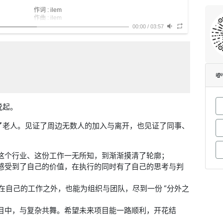
梦想会回答生活
作词 : ilem
生活回答你我的模样
作曲 : ilem
海洋会回答江湖
平凡城市 平淡故事 平静不成诗
00:00
/
03:57
江湖会回答河流
光阴太短 悲伤太浅 不够酿成酒
河流会回答浪潮
仄仄平平 脚步匆匆 春夏又秋冬
一起跃入人海
故事讲给我 我们写首歌 这应该还足够
做一朵奔涌的浪花
你讲 我唱 你来和
时间会回答成长
上山岗 上山岗
成长会回答梦想
请听我 大声唱

梦想会回答生活
唱太阳 唱月亮
生活回答你我的模样
唱时光 唱成长
海洋会回答江湖
不孤单 不孤单
江湖会回答河流
说起。
因为我们都一样
河流会回答浪潮
愿这歌声能让你坚强
一起跃入人海
朋友朋友好朋友
了老人。见证了周边无数人的加入与离开，也见证了同事、
做一朵奔涌的浪花
上山岗
让我们跃入人海
请同我 大声唱
做一朵奔涌的浪花
唱风霜 唱春光
还有说不完的话
唱悲伤 唱希望
这个行业、这份工作一无所知，到渐渐摸清了轮廓；
我们现在就要出发
歌声绕 歌声绕
感受到了自己的价值，在执行的同时有了自己的思考与判
有些问题
踏过天高山水长
还不需要回答
不做翅膀 也做个肩膀
唱着这首歌
后来有一天 能再见面 不知是何年
，在自己的工作之外，也能为组织与团队，尽到一份 “分外之
向着海的方向
回忆太重 伤痕太痛 不希望你懂
钢琴：赵兆
当岁月将 我们分割 渡不同的河
吉他：薛峰
目中，与复杂共舞。希望未来项目能一路顺利，开花结
话说不出口 就来唱首歌 这应该会有用
贝斯：韩阳
歌声带你想起来
鼓：吴勇恒