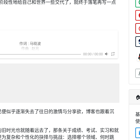
以阶段性地给自己和世界一些交代了，就终于落笔再写一点
作词 : 马晓波
作曲 : 赵兆
编曲 : 宋涛/赵兆
00:00
/
00:00
制作人 : 赵兆
还有说不完的话
风催着我们出发
把笑和泪都留下
留在这一年的夏
对于未来的想法
有太多疑问没有回答
关于面包和理想

还有平凡和伟大
那就这样出发
再见吧 和我一样匆忙的人啊
己便似乎逐渐失去了往日的激情与分享欲，博客也跟着沉
基
你们的歌声
在遥远的路上轻轻回响
时间会回答成长
成长会回答梦想
的旧时光也就随着远去了，那条关于成绩、考试、实习和就
梦想会回答生活
更为复杂和个性化的抉择与挑战：选择哪个领域、何时跳
生活回答你我的模样