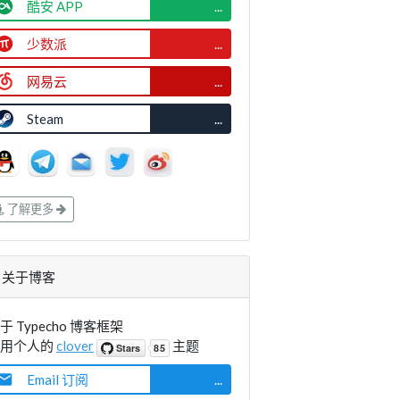
酷安 APP
...
少数派
...
网易云
...
Steam
...
了解更多
关于博客
于 Typecho 博客框架
使用个人的
clover
主题
Email 订阅
...