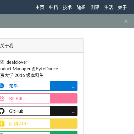
主页
归档
技术
随想
测评
生活
关于
×
关于我
翠 idealclover
roduct Manager @ByteDance
京大学 2016 级本科生
知乎
...
BiliBili
...
GitHub
...
即刻 APP
...