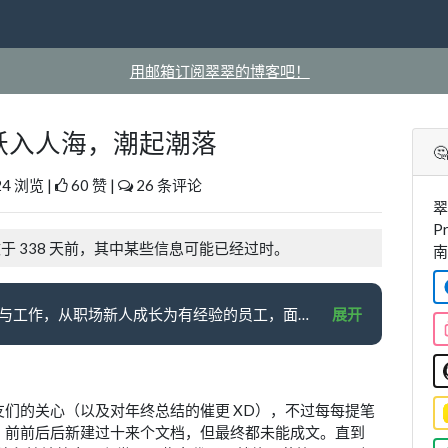
用邮箱订阅翠翠的博客吧！
结：跃入人海，潮起潮落

4 浏览 |
60 赞 |
26 条评论
翠
P
改于 338 天前，其中某些信息可能已经过时。
南
作者回顾了自己三年来的生活与工作，从职场新人成长为有经验的员工，面对挑战和不确定性，学会了在复杂环境中做出选择。生活中，作者经历了搬家、旅行、恋爱等变化，逐渐找到了属于自己的生活节奏。在工作之余，作者也参与了一些个人项目，如维护南哪课表、开发新 APP 等，尽管有些项目未能完成，但作者对未来充满期待。文章最后，作者以电影《流浪地球 2》的感悟和对未来的积极态度作为结尾，鼓励自己和读者勇敢面对生活的起伏。
展开
们的关心（以及对年终总结的催更 XD），不过每每提笔
。前前后后新建过十来个文档，但最终都未能成文。直到